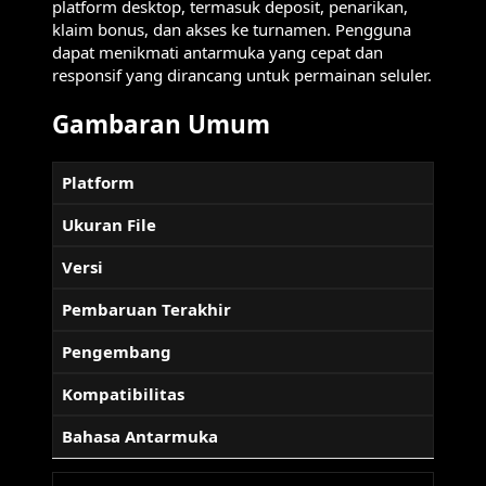
platform desktop, termasuk deposit, penarikan,
klaim bonus, dan akses ke turnamen. Pengguna
dapat menikmati antarmuka yang cepat dan
responsif yang dirancang untuk permainan seluler.
Gambaran Umum
Platform
Ukuran File
Versi
Pembaruan Terakhir
Pengembang
Kompatibilitas
Bahasa Antarmuka