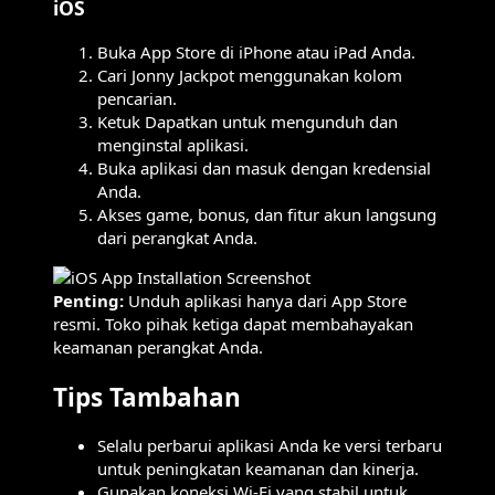
iOS
Buka App Store di iPhone atau iPad Anda.
Cari Jonny Jackpot menggunakan kolom
pencarian.
Ketuk Dapatkan untuk mengunduh dan
menginstal aplikasi.
Buka aplikasi dan masuk dengan kredensial
Anda.
Akses game, bonus, dan fitur akun langsung
dari perangkat Anda.
Penting:
Unduh aplikasi hanya dari App Store
resmi. Toko pihak ketiga dapat membahayakan
keamanan perangkat Anda.
Tips Tambahan
Selalu perbarui aplikasi Anda ke versi terbaru
untuk peningkatan keamanan dan kinerja.
Gunakan koneksi Wi-Fi yang stabil untuk