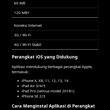
60 MB
120 MB+
Koneksi Internet
3G / Wi-Fi
4G / Wi-Fi Stabil
Perangkat iOS yang Didukung
Aplikasi mendukung berbagai perangkat Apple,
termasuk:
iPhone X, XR, 11, 12, 13, 14
iPad Air 3/4/5
iPad Pro (semua model 2018+)
iPhone SE 2/3
Cara Menginstal Aplikasi di Perangkat